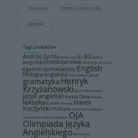
PORADNIKI
POWIEŚCI I ANTOLOGIE
RELIGIJNE
Tagi produktów
B2
Andrzej Zychla
B1
anett lura
baśnie
chrześcijaństwo
biografia
dedukcja
dziecko
English
egamin ósmoklasisty
filologia angielska
Giana Jessen
glejak
Henryk
gramatyka
Krzyżanowski
Janek Mieszkiełło
język angielski
Karina Oliwa
książka
leksyka
Marek
liceum
limeryk
Kuczyński
matura
myślenie
młodzież
OJA
nauczanie
nauka
nowotwór
Olimpiada Języka
Angielskiego
parafrazy