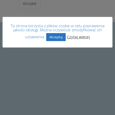
RELIGIJNE
Ta strona korzysta z plików cookie w celu poprawienia
jakości obsługi. Można oczywiście zmodyfikować ich
ustawienia
Czytaj więcej
Akceptuj