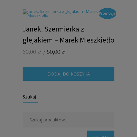
Promocja!
Janek. Szermierka z
glejakiem – Marek Mieszkiełło
Pierwotna
Aktualna
60,00
zł
50,00
zł
cena
cena
wynosiła:
wynosi:
60,00 zł.
50,00 zł.
DODAJ DO KOSZYKA
Szukaj