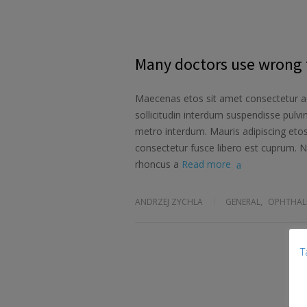
Many doctors use wrong t
Maecenas etos sit amet consectetur ad
sollicitudin interdum suspendisse pulvin
metro interdum. Mauris adipiscing etos
consectetur fusce libero est cuprum. N
rhoncus a
Read more
ANDRZEJ ZYCHLA
GENERAL
,
OPHTHAL
T