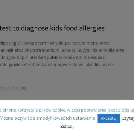
est to diagnose kids food allergies
ipiscing elit ornare terminal volutpat rutrum metro amet
ar velit etos pharetra interdum, ante tellus gravida at mollis elite
 fringilla turpis interdum pulvinar mode nisi malesuada
ode gravida et elit sed auctor novum donec blandin laoreet
MOLOGY CLINIC
a strona korzysta z plików cookie w celu poprawienia jakości obsług
Można oczywiście zmodyfikować ich ustawienia
Czyta
Akceptuj
więcej