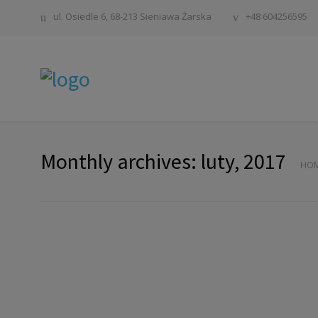
ul. Osiedle 6, 68-213 Sieniawa Żarska
+48 604256595
Monthly archives: luty, 2017
HO