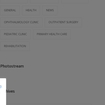
GENERAL
HEALTH
NEWS
OPHTHALMOLOGY CLINIC
OUTPATIENT SURGERY
PEDIATRIC CLINIC
PRIMARY HEALTH CARE
REHABILITATION
Photostream
i.
Archives
j