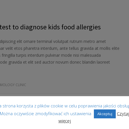
est to diagnose kids food allergies
ipiscing elit ornare terminal volutpat rutrum metro amet
ar velit etos pharetra interdum, ante tellus gravida at mollis elite
 fringilla turpis interdum pulvinar mode nisi malesuada
ode gravida et elit sed auctor novum donec blandin laoreet
MOLOGY CLINIC
a strona korzysta z plików cookie w celu poprawienia jakości obsług
Można oczywiście zmodyfikować ich ustawienia
Czyta
Akceptuj
więcej