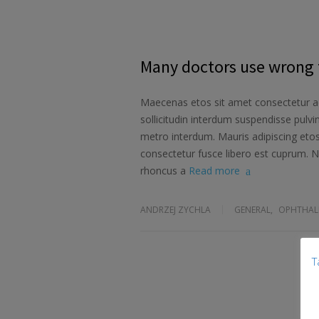
Many doctors use wrong t
Maecenas etos sit amet consectetur ad
sollicitudin interdum suspendisse pulvin
metro interdum. Mauris adipiscing etos
consectetur fusce libero est cuprum. N
rhoncus a
Read more
ANDRZEJ ZYCHLA
GENERAL
,
OPHTHAL
T