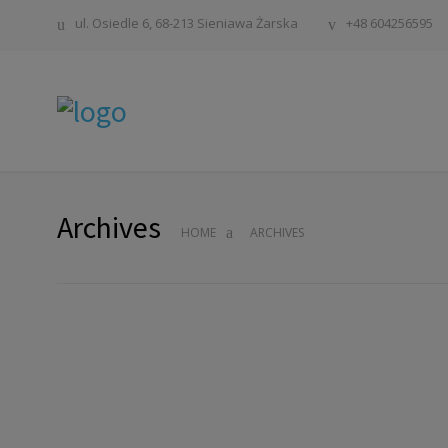
ul. Osiedle 6, 68-213 Sieniawa Żarska
+48 604256595
Archives
HOME
ARCHIVES