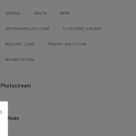
GENERAL
HEALTH
NEWS
OPHTHALMOLOGY CLINIC
OUTPATIENT SURGERY
PEDIATRIC CLINIC
PRIMARY HEALTH CARE
REHABILITATION
Photostream
i.
Archives
j