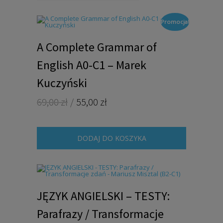
Promocja!
A Complete Grammar of
English A0-C1 – Marek
Kuczyński
Pierwotna
Aktualna
69,00
zł
55,00
zł
cena
cena
wynosiła:
wynosi:
69,00 zł.
55,00 zł.
DODAJ DO KOSZYKA
JĘZYK ANGIELSKI – TESTY:
Parafrazy / Transformacje