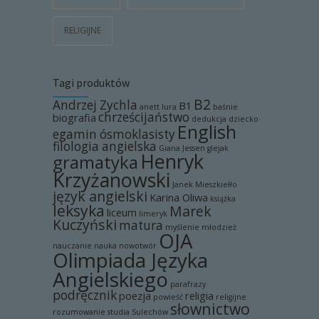
RELIGIJNE
Tagi produktów
B2
Andrzej Zychla
B1
anett lura
baśnie
chrześcijaństwo
biografia
dedukcja
dziecko
English
egamin ósmoklasisty
filologia angielska
Giana Jessen
glejak
Henryk
gramatyka
Krzyżanowski
Janek Mieszkiełło
język angielski
Karina Oliwa
książka
leksyka
Marek
liceum
limeryk
Kuczyński
matura
myślenie
młodzież
OJA
nauczanie
nauka
nowotwór
Olimpiada Języka
Angielskiego
parafrazy
podręcznik
poezja
religia
powieść
religijne
słownictwo
rozumowanie
studia
Sulechów